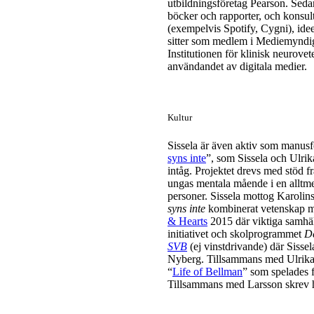
utbildningsföretag Pearson. Seda
böcker och rapporter, och konsul
(exempelvis Spotify, Cygni), idee
sitter som medlem i Mediemyndig
Institutionen för klinisk neurov
användandet av digitala medier.
Kultur
Sissela är även aktiv som manusf
syns inte
”,
som Sissela och Ulrika
intåg. Projektet drevs med stöd 
ungas mentala mående i en alltme
personer. Sissela mottog Karolins
syns inte
kombinerat vetenskap me
& Hearts
2015 där viktiga samhäll
initiativet och skolprogrammet
De
SVB
(ej vinstdrivande) där Siss
Nyberg.
Tillsammans med Ulrika 
“
Life of Bellman
” som spelades f
Tillsammans med Larsson skrev h