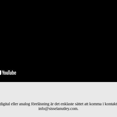
 digital eller analog föreläsning är det enklaste sättet att komma i konta
info@sisselanutley.com.