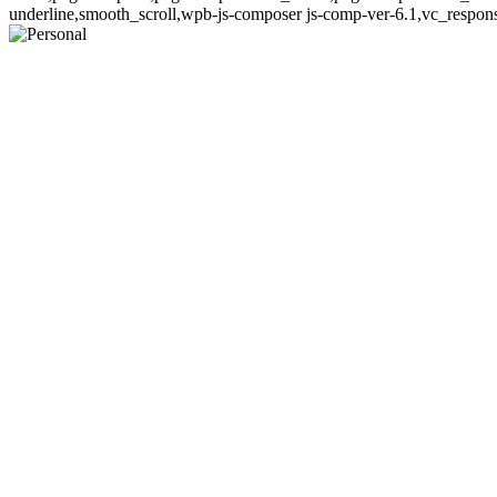
underline,smooth_scroll,wpb-js-composer js-comp-ver-6.1,vc_respon