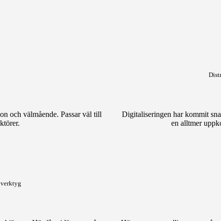
Dist
ion och välmående. Passar väl till
Digitaliseringen har kommit sn
ktörer.
en alltmer uppk
a verktyg