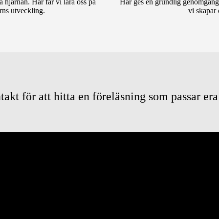
 hjärnan. Här får vi lära oss på
Här ges en grundlig genomgång 
arns utveckling.
vi skapar 
takt för att hitta en föreläsning som passar er